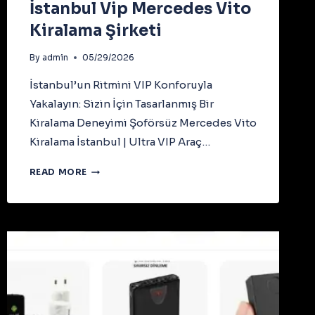
İstanbul Vip Mercedes Vito
Kiralama Şirketi
By
admin
05/29/2026
İstanbul’un Ritmini VIP Konforuyla
Yakalayın: Sizin İçin Tasarlanmış Bir
Kiralama Deneyimi Şoförsüz Mercedes Vito
Kiralama İstanbul | Ultra VIP Araç…
İSTANBUL
READ MORE
VIP
MERCEDES
VITO
KIRALAMA
ŞIRKETI