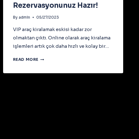
Rezervasyonunuz Hazır!
By
admin
05/27/2023
VIP araç kiralamak eskisi kadar zor
olmaktan çıktı. Online olarak araç kiralama
işlemleri artık çok daha hızlı ve kolay bir…
HIZLI
READ MORE
VE
KOLAY
VIP
ARAÇ
KIRALAMA
İÇIN
ONLINE
REZERVASYONUNUZ
HAZIR!