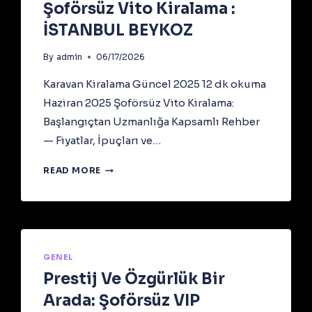
Şoförsüz Vito Kiralama :
İSTANBUL BEYKOZ
By
admin
06/17/2026
Karavan Kiralama Güncel 2025 12 dk okuma
Haziran 2025 Şoförsüz Vito Kiralama:
Başlangıçtan Uzmanlığa Kapsamlı Rehber
— Fiyatlar, İpuçları ve…
ŞOFÖRSÜZ
READ MORE
VITO
KIRALAMA
:
İSTANBUL
BEYKOZ
GENEL
Prestij Ve Özgürlük Bir
Arada: Şoförsüz VIP