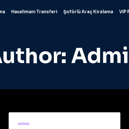
ama
Havalimanı Transferi
Şoförlü Araç Kiralama
VIP 
uthor: Adm
GENEL