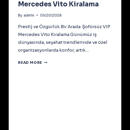
Mercedes Vito Kiralama
By
admin
05/20/2026
Prestij ve Özgürlük Bir Arada: Şoförsüz VIP
Mercedes Vito Kiralama Günümüz iş
dünyasında, seyahat trendlerinde ve özel
organizasyonlarda konfor, artık…
PRESTIJ
READ MORE
VE
ÖZGÜRLÜK
BIR
ARADA:
ŞOFÖRSÜZ
VIP
MERCEDES
VITO
KIRALAMA