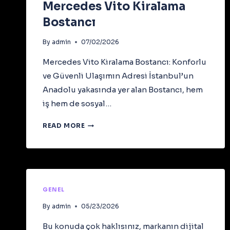
Mercedes Vito Kiralama
Bostancı
By
admin
07/02/2026
Mercedes Vito Kiralama Bostancı: Konforlu
ve Güvenli Ulaşımın Adresi İstanbul’un
Anadolu yakasında yer alan Bostancı, hem
iş hem de sosyal…
MERCEDES
READ MORE
VITO
KIRALAMA
BOSTANCI
GENEL
By
admin
05/23/2026
Bu konuda çok haklısınız, markanın dijital