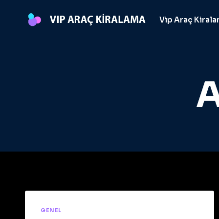
Skip
to
Vip Araç Kiral
content
A
GENEL