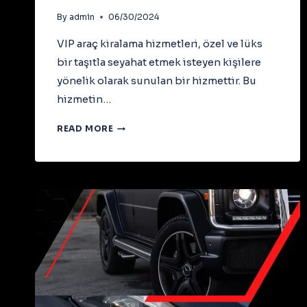
By
admin
06/30/2024
VIP araç kiralama hizmetleri, özel ve lüks
bir taşıtla seyahat etmek isteyen kişilere
yönelik olarak sunulan bir hizmettir. Bu
hizmetin…
MERCEDES
READ MORE
VITO
VIP
ARAÇ
KIRALAMA
HAKKINDA