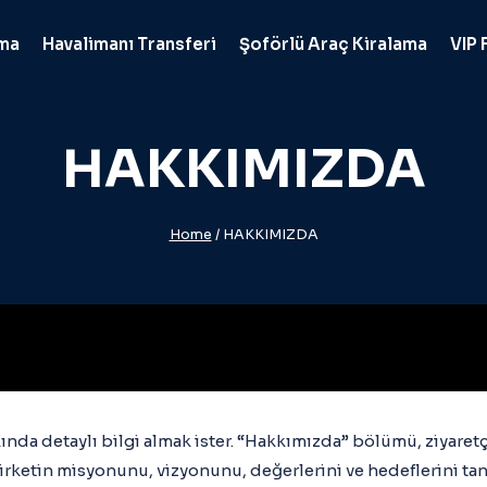
ama
Havalimanı Transferi
Şoförlü Araç Kiralama
VIP 
HAKKIMIZDA
Home
/
HAKKIMIZDA
kkında detaylı bilgi almak ister. “Hakkımızda” bölümü, ziyaret
rketin misyonunu, vizyonunu, değerlerini ve hedeflerini tanıml