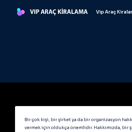
Skip
to
Vip Araç Kiral
content
Bir çok kişi, bir şirket ya da bir organizasyon ha
vermek için oldukça önemlidir. Hakkımızda, bir şi