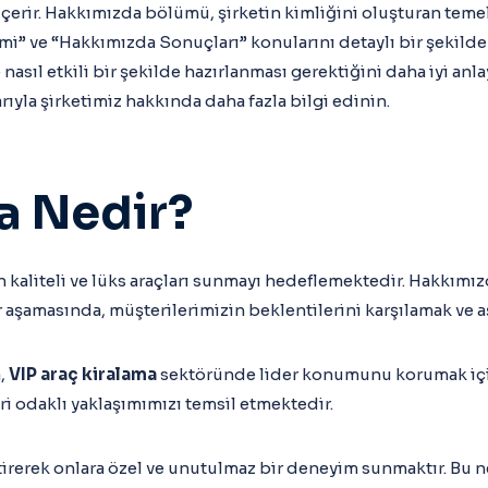
rir. Hakkımızda bölümü, şirketin kimliğini oluşturan temel 
” ve “Hakkımızda Sonuçları” konularını detaylı bir şekilde e
ıl etkili bir şekilde hazırlanması gerektiğini daha iyi anl
arıyla şirketimiz hakkında daha fazla bilgi edinin.
a Nedir?
n kaliteli ve lüks araçları sunmayı hedeflemektedir. Hakkım
şamasında, müşterilerimizin beklentilerini karşılamak ve a
a,
VIP araç kiralama
sektöründe lider konumunu korumak için 
ri odaklı yaklaşımımızı temsil etmektedir.
tirerek onlara özel ve unutulmaz bir deneyim sunmaktır. Bu 