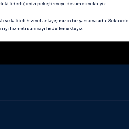
deki liderliğimizi pekiştirmeye devam etmekteyiz.
lı ve kaliteli hizmet anlayışımızın bir yansımasıdır. Sektörd
n iyi hizmeti sunmayı hedeflemekteyiz.