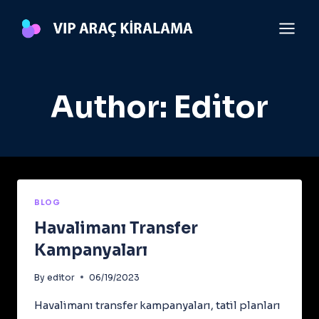
Skip
to
content
Author: Editor
BLOG
Havalimanı Transfer
Kampanyaları
By
editor
06/19/2023
Havalimanı transfer kampanyaları, tatil planları