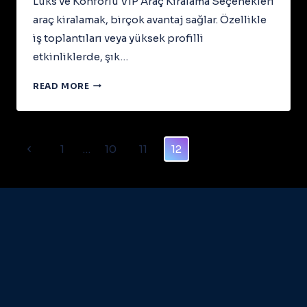
Lüks ve Konforlu VIP Araç Kiralama Seçenekleri
araç kiralamak, birçok avantaj sağlar. Özellikle
iş toplantıları veya yüksek profilli
etkinliklerde, şık…
LÜKS
READ MORE
VE
KONFORLU
VIP
ARAÇ
Page
Previous
1
…
10
11
12
KIRALAMA
Navigation
SEÇENEKLERI
Page