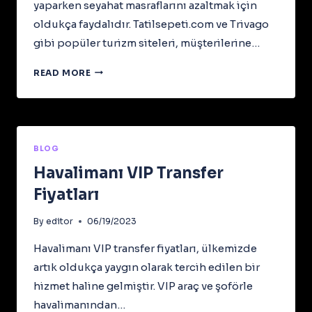
yaparken seyahat masraflarını azaltmak için
oldukça faydalıdır. Tatilsepeti.com ve Trivago
gibi popüler turizm siteleri, müşterilerine…
HAVALIMANI
READ MORE
TRANSFER
KAMPANYALARI
BLOG
Havalimanı VIP Transfer
Fiyatları
By
editor
06/19/2023
Havalimanı VIP transfer fiyatları, ülkemizde
artık oldukça yaygın olarak tercih edilen bir
hizmet haline gelmiştir. VIP araç ve şoförle
havalimanından…