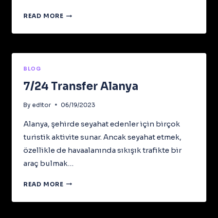
HAVALIMANI
READ MORE
VIP
TRANSFER
FIYATLARI
BLOG
7/24 Transfer Alanya
By
editor
06/19/2023
Alanya, şehirde seyahat edenler için birçok
turistik aktivite sunar. Ancak seyahat etmek,
özellikle de havaalanında sıkışık trafikte bir
araç bulmak…
7/24
READ MORE
TRANSFER
ALANYA