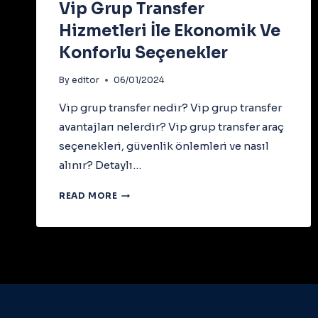
Vip Grup Transfer
Hizmetleri İle Ekonomik Ve
Konforlu Seçenekler
By
editor
06/01/2024
Vip grup transfer nedir? Vip grup transfer
avantajları nelerdir? Vip grup transfer araç
seçenekleri, güvenlik önlemleri ve nasıl
alınır? Detaylı…
VIP
READ MORE
GRUP
TRANSFER
HIZMETLERI
İLE
EKONOMIK
VE
KONFORLU
SEÇENEKLER