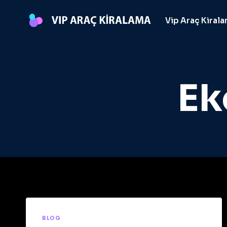
Skip
to
Vip Araç Kiral
content
Ek
BLOG