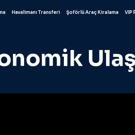
ama
Havalimanı Transferi
Şoförlü Araç Kiralama
VIP 
onomik Ula