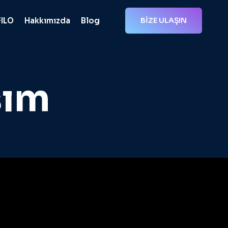
FILO
Hakkımızda
Blog
BİZE ULAŞIN
şım