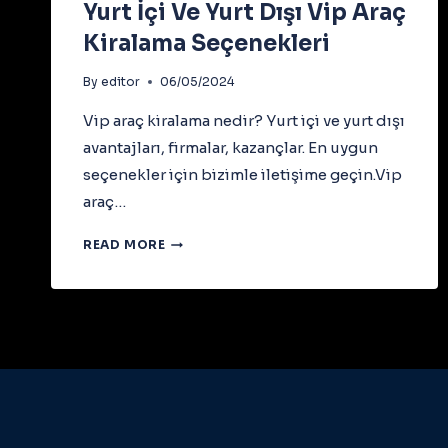
Yurt İçi Ve Yurt Dışı Vip Araç
Kiralama Seçenekleri
By
editor
06/05/2024
Vip araç kiralama nedir? Yurt içi ve yurt dışı
avantajları, firmalar, kazançlar. En uygun
seçenekler için bizimle iletişime geçin.Vip
araç…
YURT
READ MORE
İÇI
VE
YURT
DIŞI
VIP
ARAÇ
KIRALAMA
SEÇENEKLERI