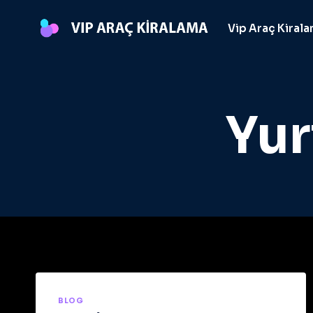
Skip
to
Vip Araç Kiral
content
Yur
BLOG