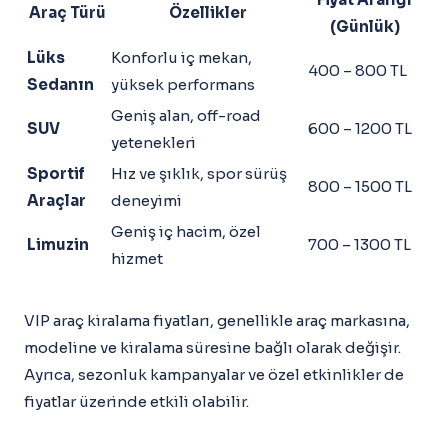
Araç Türü
Özellikler
(Günlük)
Lüks
Konforlu iç mekan,
400 – 800 TL
Sedanın
yüksek performans
Geniş alan, off-road
SUV
600 – 1200 TL
yetenekleri
Sportif
Hız ve şıklık, spor sürüş
800 – 1500 TL
Araçlar
deneyimi
Geniş iç hacim, özel
Limuzin
700 – 1300 TL
hizmet
VIP araç kiralama fiyatları, genellikle araç markasına,
modeline ve kiralama süresine bağlı olarak değişir.
Ayrıca, sezonluk kampanyalar ve özel etkinlikler de
fiyatlar üzerinde etkili olabilir.