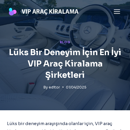
Skip
to
content
BLOG
Lüks Bir Deneyim İçin En İyi
VIP Araç Kiralama
Şirketleri
By
editor
01/04/2025
Lüks bir deneyim arayışında olanlar için, VIP araç