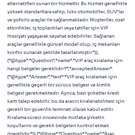
alternatifleri sunan bir hizmettir. Bu hizmet genellikle
yüksek standartlara sahip, lüks otomobiller, SUV’lar
ve şoförlü araçlar ile sağlanmaktadır. Müşteriler, özel
etkinlikler, iş toplantıları veya tatiller için VIP
hissiyatı yaşayarak seyahat edebilirler. Sağlanan
araçlar genellikle güncel model olup, iç mekanları
konfor sunacak şekilde tasarlanmıştır.”}},
{“@type”:”Question”,”name”:”VIP araç kiralama için
hangi belgeler gereklidir?”,”acceptedAnswer”:
{“@type”:”Answer”,”text”:”VIP araç kiralamak için
genellikle geçerli bir sürücü belgesi ve kimlik
belgesi gerekmektedir. Ayrıca, bazı şirketler kredi
kartı talep edebilir, bu da aracın kiralanabilmesi için
gerekli bir güvenlik teminatı olarak kabul edilir.
Kiralama süreci öncesinde mutlaka şirketin
koşullarını ve gerekli belgeleri kontrol etmek
önemlidir.”}},{“@type”:”Question”,”name”:”Araç