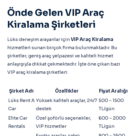
Önde Gelen VIP Araç
Kiralama Şirketleri
Lüks deneyim arayanlar için
VIP Araç Kiralama
hizmetleri sunan birçok firma bulunmaktadır. Bu
şirketler, geniş araç yelpazesi ve kaliteli hizmet
anlayışıyla dikkat çekmektedir. İşte öne çıkan bazı
VIP araç kiralama şirketleri:
Şirket Adı
Özellikler
Fiyat Aralığı
Lüks Rent A
Yüksek kaliteli araçlar, 24/7
500 – 1500
Car
destek
TL/gün
Elite Car
Özel şoförlü seçenekler,
600 – 2000
Rentals
VIP hizmetler
TL/gün
Exotic araçlar, şahsi
800 – 2500