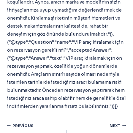
koşullarıdır. Ayrıca, aracın marka ve modelinin sizin
ihtiyaçlarınıza uyup uymadığını değerlendirmek de
önemlidir. Kiralama şirketinin müşteri hizmetleri ve
destek mekanizmalarının kalitesi de, rahat bir
deneyim için göz önünde bulundurulmalıdır.”}},
{“@type”:”Question”,”name”:”VIP araç kiralamak için
ön rezervasyon gerekli mi?”,”acceptedAnswer”:
{“@type”:”Answer”,”text”:”VIP araç kiralamak için ön
rezervasyon yapmak, özellikle yoğun dönemlerde
önemlidir. Araçların sınırlı sayıda olması nedeniyle,
istenilen tarihlerde istediğiniz aracı bulamama riski
bulunmaktadır. Önceden rezervasyon yaptırarak hem
istediğiniz araca sahip olabilir hem de genellikle özel
indirimlerden yararlanma fırsatı bulabilirsiniz.”}}]}
Yazı
PREVIOUS
NEXT