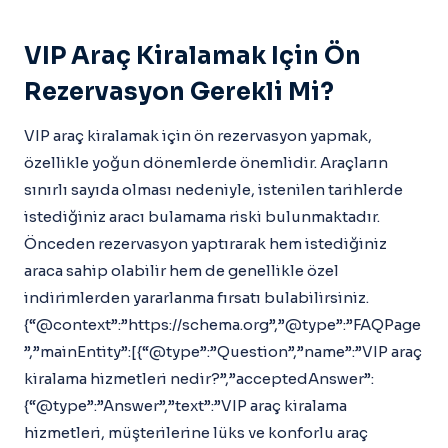
VIP Araç Kiralamak Için Ön
Rezervasyon Gerekli Mi?
VIP araç kiralamak için ön rezervasyon yapmak,
özellikle yoğun dönemlerde önemlidir. Araçların
sınırlı sayıda olması nedeniyle, istenilen tarihlerde
istediğiniz aracı bulamama riski bulunmaktadır.
Önceden rezervasyon yaptırarak hem istediğiniz
araca sahip olabilir hem de genellikle özel
indirimlerden yararlanma fırsatı bulabilirsiniz.
{“@context”:”https://schema.org”,”@type”:”FAQPage
”,”mainEntity”:[{“@type”:”Question”,”name”:”VIP araç
kiralama hizmetleri nedir?”,”acceptedAnswer”:
{“@type”:”Answer”,”text”:”VIP araç kiralama
hizmetleri, müşterilerine lüks ve konforlu araç