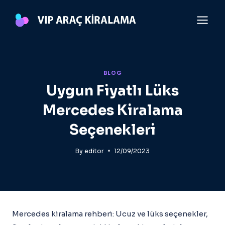
Skip
to
content
BLOG
Uygun Fiyatlı Lüks
Mercedes Kiralama
Seçenekleri
By
editor
12/09/2023
Mercedes kiralama rehberi: Ucuz ve lüks seçenekler,