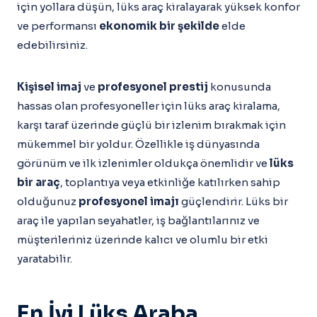
için yollara düşün, lüks araç kiralayarak yüksek konfor
ve performansı
ekonomik bir şekilde
elde
edebilirsiniz.
Kişisel imaj
ve
profesyonel prestij
konusunda
hassas olan profesyoneller için lüks araç kiralama,
karşı taraf üzerinde güçlü bir izlenim bırakmak için
mükemmel bir yoldur. Özellikle iş dünyasında
görünüm ve ilk izlenimler oldukça önemlidir ve
lüks
bir araç
, toplantıya veya etkinliğe katılırken sahip
olduğunuz
profesyonel imajı
güçlendirir. Lüks bir
araç ile yapılan seyahatler, iş bağlantılarınız ve
müşterileriniz üzerinde kalıcı ve olumlu bir etki
yaratabilir.
En İyi Lüks Araba