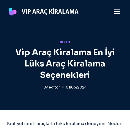
Skip
to
content
BLOG
Vip Araç Kiralama En İyi
Lüks Araç Kiralama
Seçenekleri
By
editor
01/05/2024
Kraliyet sınıfı araçlarla lüks kiralama deneyimi: Neden