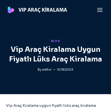
Skip
to
content
BLOG
Vip Araç Kiralama Uygun
Fiyatlı Lüks Araç Kiralama
By
editor
12/18/2023
Vip Araç Kiralama uygun fiyatlı lüks araç kiralama