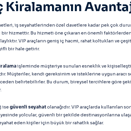
ç Kiralamanın Avantaj
etleri, iş seyahatlerinden özel davetlere kadar pek çok duru
i bir hizmettir. Bu hizmeti öne çıkaran en önemli faktörlerden
laylıktır. VIP araçların geniş iç hacmi, rahat koltukları ve çeş
li bir hale getirir.
iralama
işleminde müşteriye sunulan esneklik ve kişiselleşt
ır. Müşteriler, kendi gereksinim ve isteklerine uygun aracı se
eden belirtebilirler. Bu durum, bireysel tercihlere göre şeki
.
j ise
güvenli seyahat
olanağıdır. VIP araçlarda kullanılan so
yesinde yolcular, güvenli bir şekilde destinasyonlarına ulaşab
seyahat eden kişiler için büyük bir rahatlık sağlar.