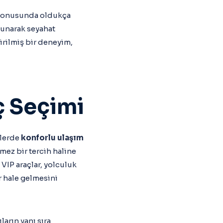
onusunda oldukça
 sunarak seyahat
irilmiş bir deneyim,
ç Seçimi
nlerde
konforlu ulaşım
lmez bir tercih haline
e VIP araçlar, yolculuk
r hale gelmesini
ların yanı sıra