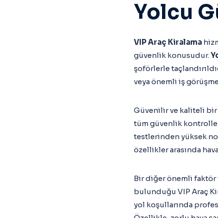
Yolcu G
VIP Araç Kiralama
hizm
güvenlik konusudur.
Y
şoförlerle taçlandırıld
veya önemli iş görüşme
Güvenilir ve kaliteli bi
tüm güvenlik kontrolle
testlerinden yüksek notl
özellikler arasında hav
Bir diğer önemli faktör 
bulunduğu VIP Araç Kira
yol koşullarında profes
Özellikle, zorlu hava ş