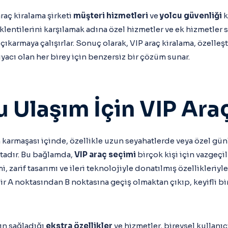
raç kiralama şirketi
müşteri hizmetleri
ve
yolcu güvenliği
k
eklentilerini karşılamak adına özel hizmetler ve ek hizmetler
ıkarmaya çalışırlar. Sonuç olarak, VIP araç kiralama, özelleşt
iyacı olan her birey için benzersiz bir çözüm sunar.
u Ulaşım İçin VIP Ara
 karmaşası içinde, özellikle uzun seyahatlerde veya özel gü
ktadır. Bu bağlamda,
VIP araç seçimi
birçok kişi için vazgeçi
i, zarif tasarımı ve ileri teknolojiyle donatılmış özellikleriyl
r A noktasından B noktasına geçiş olmaktan çıkıp, keyifli bi
ın sağladığı
ekstra özellikler
ve hizmetler, bireysel kullanıcı