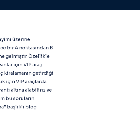
neyimi üzerine
ece bir A noktasından B
e gelmiştir. Özellikle
anlar için VIP araç
aç kiralamanın getirdiği
uk için VIP araçlarda
nti altına alabiliriz ve
üm bu soruların
ma” başlıklı blog