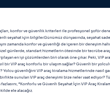
ajları, konfor ve güvenlik kriterleri ile profesyonel şoför de
venli seyahat için bilgiler.Günümüz dünyasında, seyahat sad
aynı zamanda konfor ve güvenliği de içeren bir deneyim halin
özel günlerde, standart hizmetlerin ötesinde bir tecrübe aray
rşılayan en iyi çözümlerden biri olarak öne çıkar. Peki, VIP ar
ıl bir VIP araç konforlu bir ulaşım sağlar? Güvenli bir yolcul
? Yolcu güvenliğini VIP araç kiralama hizmetlerinde nasıl gara
birlikte sunulan VIP araç deneyimi bize neler vaat ediyor? T
 fazlasını, “Konforlu ve Güvenli Seyahat İçin VIP Araç Kirala
kilde ele alacağız.