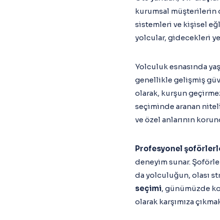
kurumsal müşterilerin d
sistemleri ve kişisel e
yolcular, gidecekleri y
Yolculuk esnasında ya
genellikle gelişmiş güve
olarak, kurşun geçirmez
seçiminde aranan niteli
ve özel anlarının koru
Profesyonel şoförlerl
deneyim sunar. Şoförler
da yolculuğun, olası st
seçimi
, günümüzde konf
olarak karşımıza çıkmak