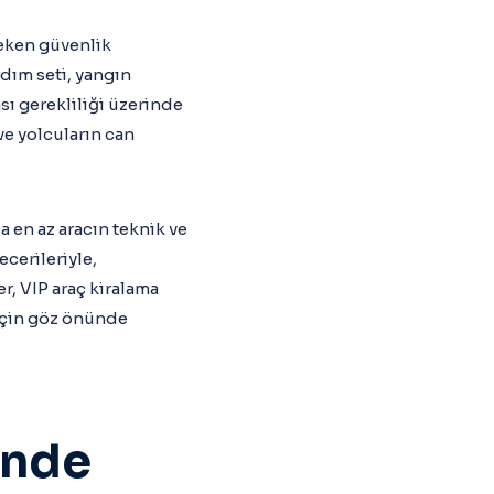
reken güvenlik
rdım seti, yangın
ı gerekliliği üzerinde
e yolcuların can
 en az aracın teknik ve
ecerileriyle,
r, VIP araç kiralama
için göz önünde
inde