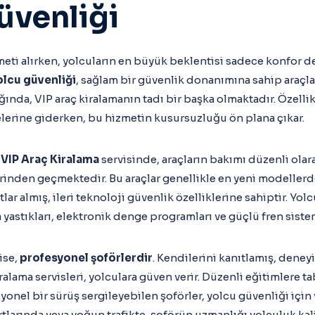
üvenliği
eti alırken, yolcuların en büyük beklentisi sadece konfor d
olcu güvenliği
, sağlam bir güvenlik donanımına sahip araçla
ığında, VIP araç kiralamanın tadı bir başka olmaktadır. Özelli
lerine giderken, bu hizmetin kusursuzluğu ön plana çıkar.
r
VIP Araç Kiralama
servisinde, araçların bakımı düzenli olar
rinden geçmektedir. Bu araçlar genellikle en yeni modeller
ar almış, ileri teknoloji güvenlik özelliklerine sahiptir. Yol
a yastıkları, elektronik denge programları ve güçlü fren sistem
ise,
profesyonel şoförlerdir
. Kendilerini kanıtlamış, deney
lama servisleri, yolculara güven verir. Düzenli eğitimlere tab
yonel bir sürüş sergileyebilen şoförler, yolcu güvenliği için
artlarında veya yoğun trafikte, şoförün uzmanlığı yolculuk ka