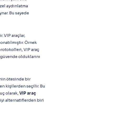
özel aydınlatma
oynar. Bu sayede
. VIP araçlar,
donatılmıştır. Örnek
rotokolleri, VIP araç
a güvende olduklarını
inin ötesinde bir
n kişilerden seçilir. Bu
nuç olarak,
VIP araç
yi alternatiflerden biri