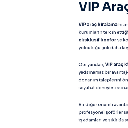
VIP Ara
VIP araç kiralama
hizm
kurumların tercih ettiğ
eksklüsif konfor
ve ko
yolculuğu çok daha keyif
Öte yandan,
VIP araç k
yadsınamaz bir avantajd
donanım taleplerini önc
seyahat deneyimi sunar
Bir diğer önemli avanta
profesyonel şoförler sa
iş adamları ve sıklıkla 