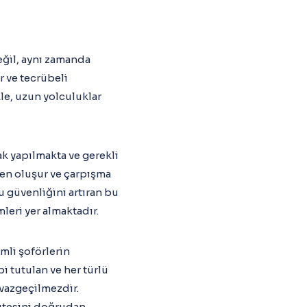
eğil, aynı zamanda
r ve tecrübeli
kle, uzun yolculuklar
ak yapılmakta ve gerekli
den oluşur ve çarpışma
cu güvenliğini artıran bu
leri yer almaktadır.
imli şoförlerin
i tutulan ve her türlü
 vazgeçilmezdir.
litesini doğrudan