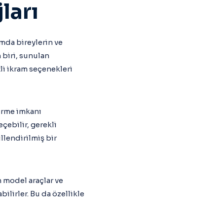
ları
mda bireylerin ve
 biri, sunulan
itli ikram seçenekleri
irme imkanı
çebilir, gerekli
llendirilmiş bir
n model araçlar ve
ilirler. Bu da özellikle