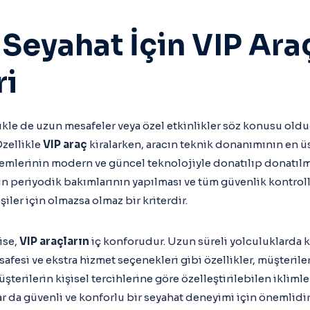
 Seyahat İçin VIP Ara
ri
likle de uzun mesafeler veya özel etkinlikler söz konusu ol
Özellikle
VIP araç
kiralarken, aracın teknik donanımının en 
temlerinin modern ve güncel teknolojiyle donatılıp donatılm
rın periyodik bakımlarının yapılması ve tüm güvenlik kontro
iler için olmazsa olmaz bir kriterdir.
ise,
VIP araçların
iç konforudur. Uzun süreli yolculuklarda k
safesi ve ekstra hizmet seçenekleri gibi özellikler, müşteri
üşterilerin kişisel tercihlerine göre özelleştirilebilen iklim
lar da güvenli ve konforlu bir seyahat deneyimi için önemlidir