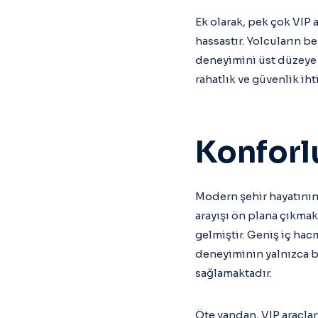
Ek olarak, pek çok VIP a
hassastır. Yolcuların b
deneyimini üst düzeye ç
rahatlık ve güvenlik iht
Konforl
Modern şehir hayatının
arayışı ön plana çıkma
gelmiştir. Geniş iç hacm
deneyiminin yalnızca bi
sağlamaktadır.
Öte yandan, VIP araçlar