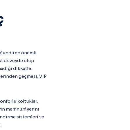
ç
duğunda en önemli
üst düzeyde olup
adığı dikkatle
llerinden geçmesi, VIP
onforlu koltuklar,
lerin memnuniyetini
lendirme sistemleri ve
.