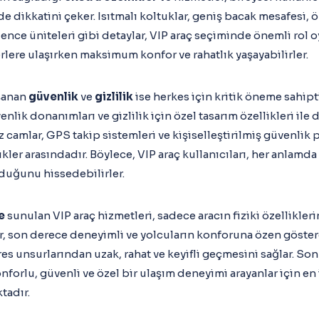
e dikkatini çeker. Isıtmalı koltuklar, geniş bacak mesafesi, 
ğlence üniteleri gibi detaylar, VIP araç seçiminde önemli rol 
erlere ulaşırken maksimum konfor ve rahatlık yaşayabilirler.
şanan
güvenlik
ve
gizlilik
ise herkes için kritik öneme sahiptir
nlik donanımları ve gizlilik için özel tasarım özellikleri ile 
 camlar, GPS takip sistemleri ve kişiselleştirilmiş güvenlik p
kler arasındadır. Böylece, VIP araç kullanıcıları, her anlamd
nduğunu hissedebilirler.
e
sunulan VIP araç hizmetleri, sadece aracın fiziki özellikler
, son derece deneyimli ve yolcuların konforuna özen göstere
res unsurlarından uzak, rahat ve keyifli geçmesini sağlar. So
orlu, güvenli ve özel bir ulaşım deneyimi arayanlar için en i
tadır.