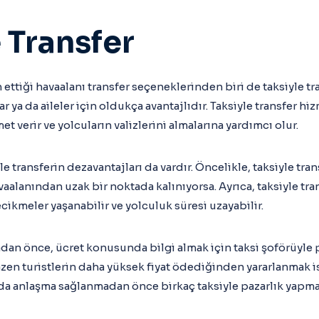
 Transfer
ih ettiği havaalanı transfer seçeneklerinden biri de taksiyle tr
ar ya da aileler için oldukça avantajlıdır. Taksiyle transfer hi
t verir ve yolcuların valizlerini almalarına yardımcı olur.
le transferin dezavantajları da vardır. Öncelikle, taksiyle tra
avaalanından uzak bir noktada kalınıyorsa. Ayrıca, taksiyle tra
ecikmeler yaşanabilir ve yolculuk süresi uzayabilir.
adan önce, ücret konusunda bilgi almak için taksi şoförüyle
azen turistlerin daha yüksek fiyat ödediğinden yararlanmak is
a anlaşma sağlanmadan önce birkaç taksiyle pazarlık yapma