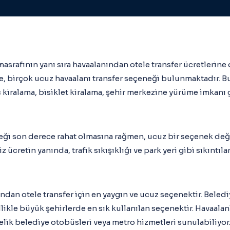
 masrafının yanı sıra havaalanından otele transfer ücretlerine
se, birçok ucuz havaalanı transfer seçeneği bulunmaktadır. B
ç kiralama, bisiklet kiralama, şehir merkezine yürüme imkanı gi
eği son derece rahat olmasına rağmen, ucuz bir seçenek değild
 ücretin yanında, trafik sıkışıklığı ve park yeri gibi sıkıntıla
ndan otele transfer için en yaygın ve ucuz seçenektir. Beledi
llikle büyük şehirlerde en sık kullanılan seçenektir. Havaalan
lik belediye otobüsleri veya metro hizmetleri sunulabiliyor