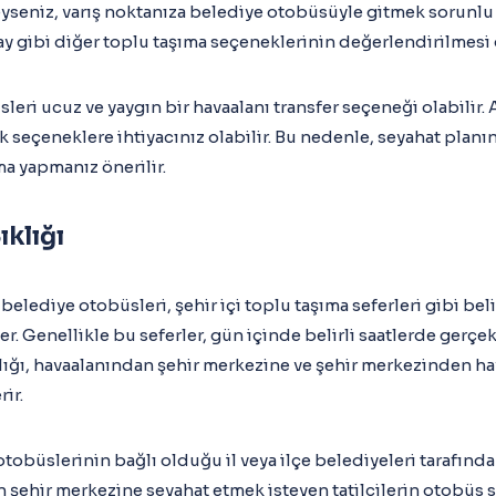
deyseniz, varış noktanıza belediye otobüsüyle gitmek sorunlu
ay gibi diğer toplu taşıma seçeneklerinin değerlendirilmesi 
leri ucuz ve yaygın bir havaalanı transfer seçeneği olabilir. 
 seçeneklere ihtiyacınız olabilir. Bu nedenle, seyahat planını
ma yapmanız önerilir.
ıklığı
 belediye otobüsleri, şehir içi toplu taşıma seferleri gibi be
er. Genellikle bu seferler, gün içinde belirli saatlerde gerçekl
klığı, havaalanından şehir merkezine ve şehir merkezinden ha
rir.
otobüslerinin bağlı olduğu il veya ilçe belediyeleri tarafında
şehir merkezine seyahat etmek isteyen tatilcilerin otobüs se