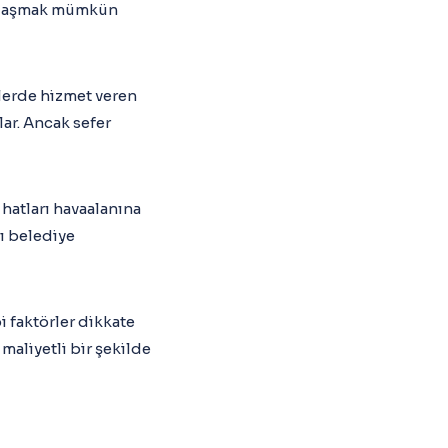
e ulaşmak mümkün
rlerde hizmet veren
lar. Ancak sefer
 hatları havaalanına
rı belediye
bi faktörler dikkate
maliyetli bir şekilde