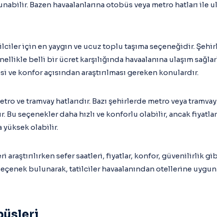
unabilir. Bazen havaalanlarına otobüs veya metro hatları il
ilciler için en yaygın ve ucuz toplu taşıma seçeneğidir. Şehi
ellikle belli bir ücret karşılığında havaalanına ulaşım sağlar
esi ve konfor açısından araştırılması gereken konulardır.
tro ve tramvay hatlarıdır. Bazı şehirlerde metro veya tramvay
ir. Bu seçenekler daha hızlı ve konforlu olabilir, ancak fiyatla
yüksek olabilir.
 araştırılırken sefer saatleri, fiyatlar, konfor, güvenilirlik gi
seçenek bulunarak, tatilciler havaalanından otellerine uygun 
büsleri