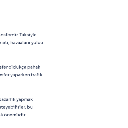
ansferdir. Taksiyle
zmeti, havaalanı yolcu
nsfer oldukça pahalı
nsfer yaparken trafik
 pazarlık yapmak
teyebilirler, bu
k önemlidir.