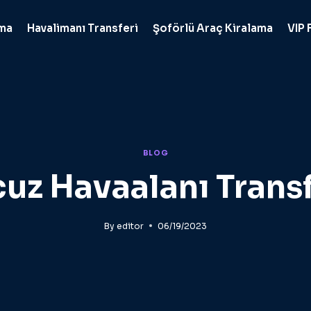
ama
Havalimanı Transferi
Şoförlü Araç Kiralama
VIP 
BLOG
uz Havaalanı Trans
By
editor
06/19/2023