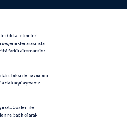
 de dikkat etmeleri
u seçenekler arasında
bi farklı alternatifler
ir. Taksi ile havaalanı
rla da karşılaşmanız
ye otobüsleri ile
larına bağlı olarak,
.