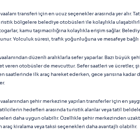
aalanı transferi için en ucuz seçenekler arasında yer alır. Ta
istik bölgelere belediye otobüsleri ile kolaylıkla ulaşabilirl
togarlar, kamu taşımacılığına kolaylıkla erişim sağlar. Beled
lunur. Yolculuk süresi, trafik yoğunluğuna ve mesafeye bağlı 
aalanından düzenli aralıklarla sefer yaparlar. Bazı büyük şeh
et veren otobüsler de mevcuttur. Sefer saatleri ve ücretler, şi
n saatlerinde ilk araç hareket ederken, gece yarısına kadar dü
er.
vaalanından şehir merkezine yapılan transferler için en yayg
tilcilerin hedefleri arasında turistik alanlar veya tatil beldeler
leri daha uygun olabilir. Özellikle şehir merkezinden uzak
araç kiralama veya taksi seçenekleri daha avantajlı olabilir.