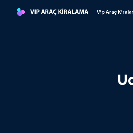
Skip
to
Vip Araç Kiral
content
Uc