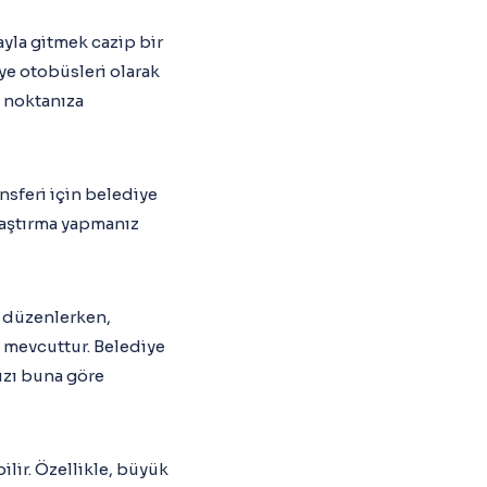
ayla gitmek cazip bir
ye otobüsleri olarak
ş noktanıza
ansferi için belediye
raştırma yapmanız
r düzenlerken,
t mevcuttur. Belediye
nızı buna göre
lir. Özellikle, büyük