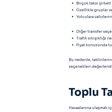
Birçok taksi şirketi
Özellikle gruplar ve 
Yolculara valizlerin
Diğer transfer seçe
Trafik sıkışıklığı n
Fiyat konusunda tu
Bu nedenle, tatilcileri
seçenekleri değerlendir
Toplu T
Havaalanına ulaşmak içi