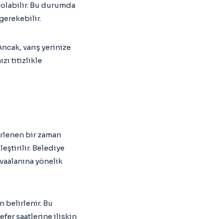
 olabilir. Bu durumda
gerekebilir.
Ancak, varış yerinize
zı titizlikle
lirlenen bir zaman
eştirilir. Belediye
vaalanına yönelik
n belirlenir. Bu
fer saatlerine ilişkin