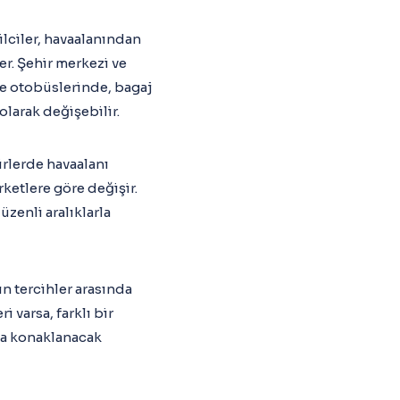
tilciler, havaalanından
er. Şehir merkezi ve
iye otobüslerinde, bagaj
olarak değişebilir.
irlerde havaalanı
rketlere göre değişir.
zenli aralıklarla
ın tercihler arasında
i varsa, farklı bir
ta konaklanacak