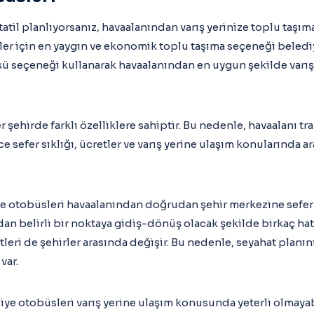
tatil planlıyorsanız, havaalanından varış yerinize toplu taşım
ciler için en yaygın ve ekonomik toplu taşıma seçeneği beledi
üsü seçeneği kullanarak havaalanından en uygun şekilde varı
 şehirde farklı özelliklere sahiptir. Bu nedenle, havaalanı tr
sefer sıklığı, ücretler ve varış yerine ulaşım konularında a
ye otobüsleri havaalanından doğrudan şehir merkezine sefe
an belirli bir noktaya gidiş-dönüş olacak şekilde birkaç ha
tleri de şehirler arasında değişir. Bu nedenle, seyahat planı
var.
iye otobüsleri varış yerine ulaşım konusunda yeterli olmayabi