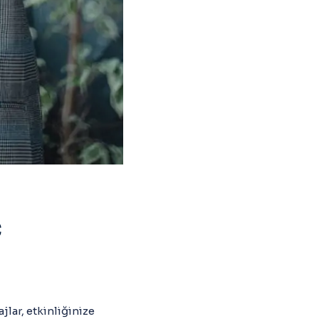
ç
jlar, etkinliğinize