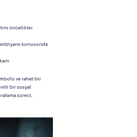
atını öncelikler
ya ambiyans konusunda
kanı.
embolü ve rahat bir
mli bir sosyal
ralama süreci,