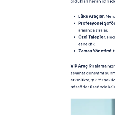
oldukları her an için id
Lüks Araçlar
: Mer
Profesyonel Şoför
arasında sıralar.
Özel Talepler
: He
esneklik.
Zaman Yönetimi
:
VIP Araç Kiralama
hizm
seyahat deneyimi sunmak
etkinlikte, şık bir şe
misafirler üzerinde kalı