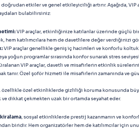
doğrudan etkiler ve genel etkileyiciliği artırır. Aşağıda, VIP
ydaları bulabilirsiniz:
netimi:
VIP araçlar, etkinliğinize katılanlar üzerinde güçlü bir
ek, hem katılımcılara hem de davetlilere değer verdiğinizi gös
k:
VIP araçlar genellikle geniş iç hacimleri ve konforlu koltukl
ya yoğun programlar sırasında konfor sunarak stres seviyesin
iralanan VIP araçlar, davetli ve misafirlerin etkinlik sürelerin
k tanır. Özel şoför hizmeti ile misafirlerin zamanında ve güv
, özellikle özel etkinliklerde gizliliği koruma konusunda büy
ık ve dikkat çekmekten uzak bir ortamda seyahat eder.
 kiralama
, sosyal etkinliklerde prestij kazanmanın ve konfo
ndan biridir. Hem organizatörler hem de katılımcılar için unut