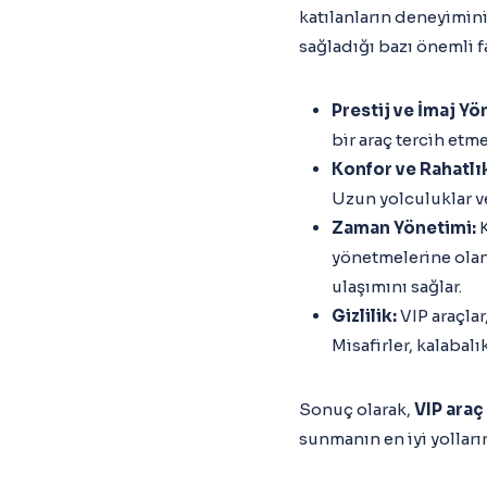
katılanların deneyimini 
sağladığı bazı önemli fa
Prestij ve İmaj Yö
bir araç tercih etm
Konfor ve Rahatlı
Uzun yolculuklar ve
Zaman Yönetimi:
K
yönetmelerine olana
ulaşımını sağlar.
Gizlilik:
VIP araçlar
Misafirler, kalabal
Sonuç olarak,
VIP araç
sunmanın en iyi yolları