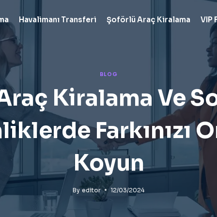
ama
Havalimanı Transferi
Şoförlü Araç Kiralama
VIP 
BLOG
Araç Kiralama Ve S
liklerde Farkınızı 
Koyun
By
editor
12/03/2024