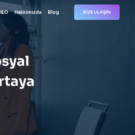
FILO
Hakkımızda
Blog
BİZE ULAŞIN
osyal
Ortaya