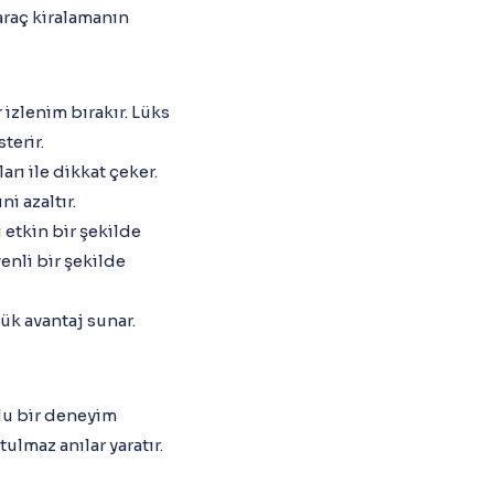
 araç kiralamanın
 izlenim bırakır. Lüks
terir.
arı ile dikkat çeker.
i azaltır.
i etkin bir şekilde
enli bir şekilde
ük avantaj sunar.
rlu bir deneyim
ulmaz anılar yaratır.