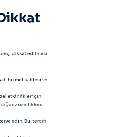
Dikkat
süreç, dikkat edilmesi
yat, hizmet kalitesi ve
zel etkinlikler için
ediğiniz özelliklere
zerve edin. Bu, tercih