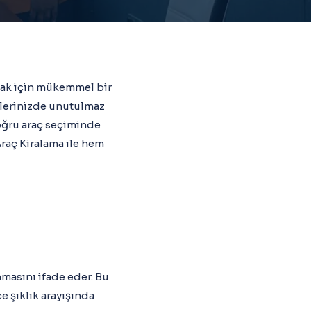
oymak için mükemmel bir
iklerinizde unutulmaz
doğru araç seçiminde
raç Kiralama ile hem
nmasını ifade eder. Bu
ce şıklık arayışında