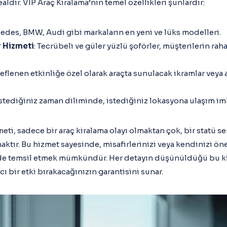
ealdir. VIP Araç Kiralama’nın temel özellikleri şunlardır:
cedes, BMW, Audi gibi markaların en yeni ve lüks modelleri.
 Hizmeti
: Tecrübeli ve güler yüzlü şoförler, müşterilerin rah
deflenen etkinliğe özel olarak araçta sunulacak ikramlar ve
 istediğiniz zaman diliminde, istediğiniz lokasyona ulaşım im
eti, sadece bir araç kiralama olayı olmaktan çok, bir statü s
tır. Bu hizmet sayesinde, misafirlerinizi veya kendinizi öne
kilde temsil etmek mümkündür. Her detayın düşünüldüğü bu ki
cı bir etki bırakacağınızın garantisini sunar.