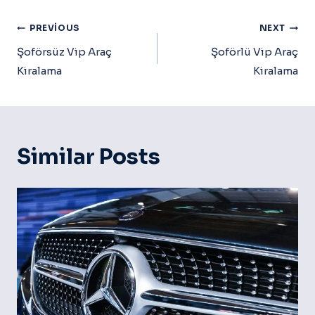
Yazı
PREVIOUS
NEXT
Gezinmesi
Şoförsüz Vip Araç
Şoförlü Vip Araç
Kiralama
Kiralama
Similar Posts