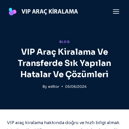
Skip
to
content
BLOG
VIP Araç Kiralama Ve
Transferde Sık Yapılan
Hatalar Ve Çözümleri
By
editor
05/06/2024
VIP araç kiralama hakkında doğru ve hızlı bilgi almak