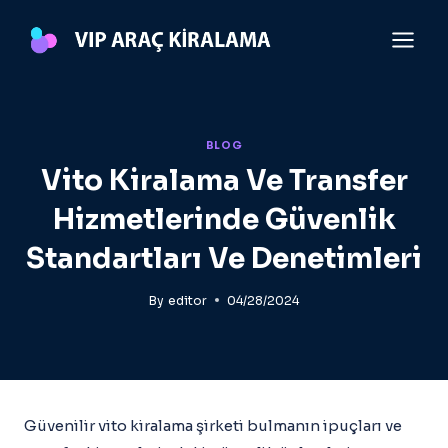
Skip
to
content
BLOG
Vito Kiralama Ve Transfer
Hizmetlerinde Güvenlik
Standartları Ve Denetimleri
By
editor
04/28/2024
Güvenilir vito kiralama şirketi bulmanın ipuçları ve