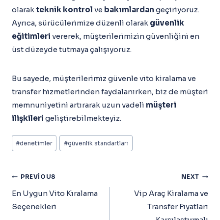
olarak
teknik kontrol
ve
bakımlardan
geçiriyoruz.
Ayrıca, sürücülerimize düzenli olarak
güvenlik
eğitimleri
vererek, müşterilerimizin güvenliğini en
üst düzeyde tutmaya çalışıyoruz.
Bu sayede, müşterilerimiz güvenle vito kiralama ve
transfer hizmetlerinden faydalanırken, biz de müşteri
memnuniyetini artırarak uzun vadeli
müşteri
ilişkileri
geliştirebilmekteyiz.
Post
#
denetimler
#
güvenlik standartları
Tags:
Yazı
PREVIOUS
NEXT
Gezinmesi
En Uygun Vito Kiralama
Vip Araç Kiralama ve
Seçenekleri
Transfer Fiyatları
Karşılaştırmalı